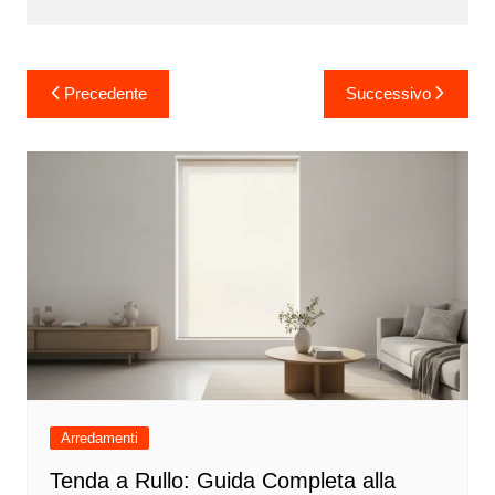
Navigazione
Precedente
Successivo
articoli
Arredamenti
Tenda a Rullo: Guida Completa alla