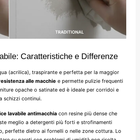
bile: Caratteristiche e Differenze
ua (acrilica), traspirante e perfetta per la maggior
resistenza alle macchie
e permette pulizie frequenti
niture opache o satinate ed è ideale per corridoi e
 schizzi continui.
ice lavabile antimacchia
con resine più dense che
te meglio a detergenti più forti e strofinamenti
o, perfette dietro ai fornelli o nelle zone cottura. Lo
are su pareti con problemi di umidità non risolta.