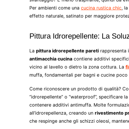
Per ambienti come una
cucina rustica chic
, l
effetto naturale, satinato per maggiore prote
Pittura Idrorepellente: La Sol
La
pittura idrorepellente pareti
rappresenta i
antimacchia cucina
contiene additivi specific
vicino al lavello o dietro la zona cottura. La
f
muffa, fondamentali per bagni e cucine poco v
Come riconoscere un prodotto di qualità? Cont
“idrorepellente” o “waterproof”, specificare la
contenere additivi antimuffa. Molte formulaz
all’idrorepellenza, creando un
rivestimento pr
che respinge anche gli schizzi oleosi, mantene