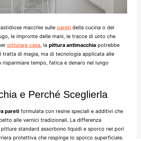
 fastidiose macchie sulle
pareti
della cucina o del
ugo, le impronte delle mani, le tracce di unto che
per
pitturare casa
, la
pittura antimacchia
potrebbe
 tratta di magia, ma di tecnologia applicata alle
rà risparmiare tempo, fatica e denaro nel lungo
chia e Perché Sceglierla
va pareti
formulata con resine speciali e additivi che
etto alle vernici tradizionali. La differenza
 pitture standard assorbono liquidi e sporco nei pori
iera protettiva che respinge lo sporco superficiale.