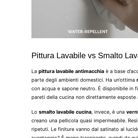
Pittura Lavabile vs Smalto Lava
La
pittura lavabile antimacchia
è a base d’acq
parte degli ambienti domestici. Ha un’ottima
con acqua e sapone neutro. È disponibile in fi
pareti della cucina non direttamente esposte a
Lo
smalto lavabile cucina
, invece, è una
vern
creano una pellicola quasi impermeabile. Resis
ripetuti. Le finiture vanno dal satinato al lucid
svantaggio? È meno traspirante, quindi da evit