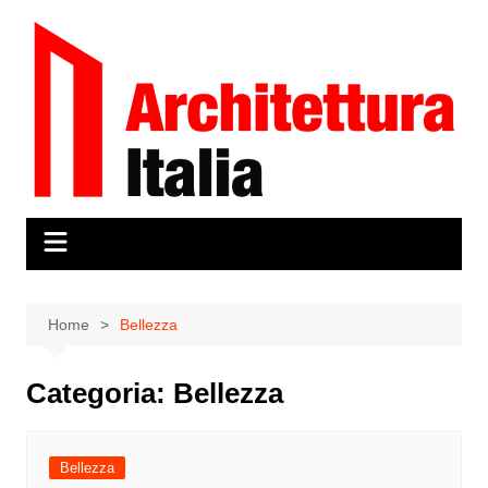
Salta
al
contenuto
Home
Bellezza
Categoria:
Bellezza
Bellezza