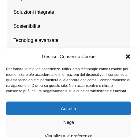
Soluzioni integrate
Sostenibilità
Tecnologie avanzate
Ufficio
Gestisci Consenso Cookie
Utensili
Per fornire le migliori esperienze, utilizziamo tecnologie come i cookie per
memorizzare e/o accedere alle informazioni del dispositivo. Il consenso a
queste tecnologie ci permetterà di elaborare dati come il comportamento di
navigazione o ID unici su questo sito. Non acconsentire o ritirare il
consenso può influire negativamente su alcune caratteristiche e funzioni.
Architetturaitalia.it partecipa al Programma Affiliazione
Amazon EU, un programma di affiliazione che consente
Accetta
ai siti di percepire una commissione pubblicitaria
pubblicizzando e fornendo link al sito Amazon.it
Nega
Visualizza le preferenze