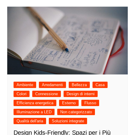
Ambiente
Arredamenti
Bellezza
Casa
Colori
Connessione
Design di interni
Efficienza energetica
Esterno
Flusso
Illuminazione a LED
Non categorizzato
Qualità dell'aria
Soluzioni integrate
Design Kids-Friendly: Spazi per i Più