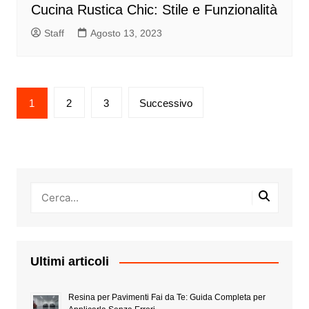
Cucina Rustica Chic: Stile e Funzionalità
Staff
Agosto 13, 2023
Paginazione
1
2
3
Successivo
degli
articoli
Ultimi articoli
Resina per Pavimenti Fai da Te: Guida Completa per