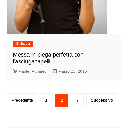
Bellezza
Messa in piega perfetta con
l’asciugacapelli
Master Architect
Marzo 13, 2015
Paginazione
Precedente
1
2
3
Successivo
degli
articoli