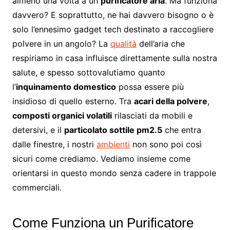
almeno una volta a un
purificatore aria
. Ma funziona
davvero? E soprattutto, ne hai davvero bisogno o è
solo l’ennesimo gadget tech destinato a raccogliere
polvere in un angolo? La
qualità
dell’aria che
respiriamo in casa influisce direttamente sulla nostra
salute, e spesso sottovalutiamo quanto
l’
inquinamento domestico
possa essere più
insidioso di quello esterno. Tra
acari della polvere
,
composti organici volatili
rilasciati da mobili e
detersivi, e il
particolato sottile pm2.5
che entra
dalle finestre, i nostri
ambienti
non sono poi così
sicuri come crediamo. Vediamo insieme come
orientarsi in questo mondo senza cadere in trappole
commerciali.
Come Funziona un Purificatore