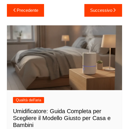
Navigazione
Precedente
Successivo
articoli
Qualità dell'aria
Umidificatore: Guida Completa per
Scegliere il Modello Giusto per Casa e
Bambini