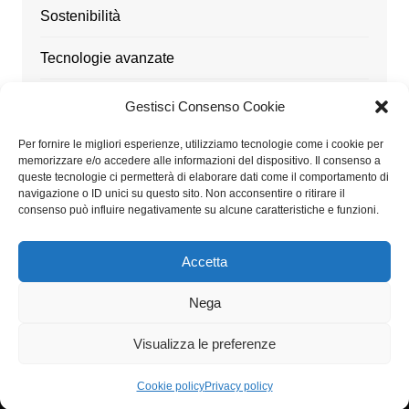
Sostenibilità
Tecnologie avanzate
Ufficio
Gestisci Consenso Cookie
Utensili
Per fornire le migliori esperienze, utilizziamo tecnologie come i cookie per
memorizzare e/o accedere alle informazioni del dispositivo. Il consenso a
queste tecnologie ci permetterà di elaborare dati come il comportamento di
navigazione o ID unici su questo sito. Non acconsentire o ritirare il
consenso può influire negativamente su alcune caratteristiche e funzioni.
Architetturaitalia.it partecipa al Programma Affiliazione
Amazon EU, un programma di affiliazione che consente
Accetta
ai siti di percepire una commissione pubblicitaria
pubblicizzando e fornendo link al sito Amazon.it
Nega
Visualizza le preferenze
Privacy policy
Cookie policy
Contatti
Cookie policy
Privacy policy