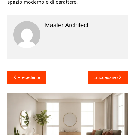
spazio moderno e di carattere.
Master Architect
Navigazione
Precedente
Successivo
articoli