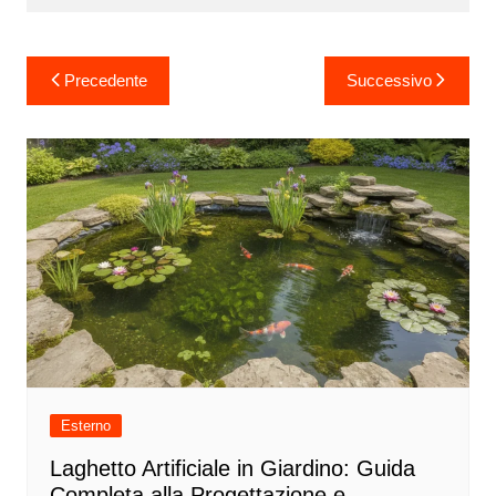
Navigazione
Precedente
Successivo
articoli
Esterno
Laghetto Artificiale in Giardino: Guida
Completa alla Progettazione e