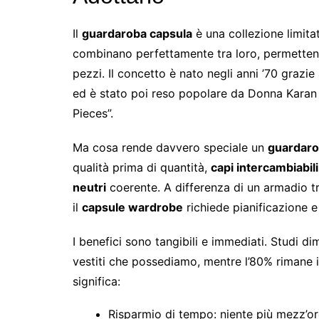
Il
guardaroba capsula
è una collezione limita
combinano perfettamente tra loro, permetten
pezzi. Il concetto è nato negli anni ’70 grazie
ed è stato poi reso popolare da Donna Karan 
Pieces”.
Ma cosa rende davvero speciale un
guardaro
qualità prima di quantità,
capi intercambiabili
neutri
coerente. A differenza di un armadio t
il
capsule wardrobe
richiede pianificazione e 
I benefici sono tangibili e immediati. Studi d
vestiti che possediamo, mentre l’80% rimane i
significa:
Risparmio di tempo: niente più mezz’or