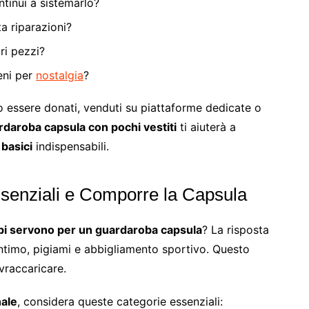
ntinui a sistemarlo?
ta riparazioni?
ri pezzi?
ieni per
nostalgia
?
o essere donati, venduti su piattaforme dedicate o
daroba capsula con pochi vestiti
ti aiuterà a
 basici
indispensabili.
ssenziali e Comporre la Capsula
pi servono per un guardaroba capsula
? La risposta
 intimo, pigiami e abbigliamento sportivo. Questo
vraccaricare.
nale
, considera queste categorie essenziali: