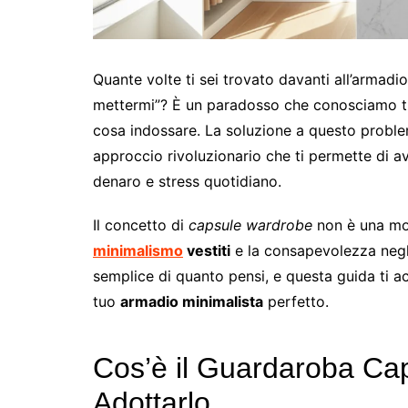
Quante volte ti sei trovato davanti all’armadi
mettermi”? È un paradosso che conosciamo tutt
cosa indossare. La soluzione a questo probl
approccio rivoluzionario che ti permette di a
denaro e stress quotidiano.
Il concetto di
capsule wardrobe
non è una mod
minimalismo
vestiti
e la consapevolezza negli
semplice di quanto pensi, e questa guida ti
tuo
armadio minimalista
perfetto.
Cos’è il Guardaroba Ca
Adottarlo