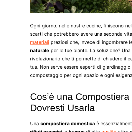
Ogni giorno, nelle nostre cucine, finiscono nel 
scarti che potrebbero avere una seconda vita. 
materiali
preziosi che, invece di ingombrare l
naturale
per le tue piante. La soluzione? Una
rivoluzionario che ti permette di chiudere il ce
tua. Non serve essere esperti di giardinaggio
compostaggio per ogni spazio e ogni esigenz
Cos’è una Compostiera
Dovresti Usarla
Una
compostiera domestica
è essenzialmente
rifiuti organici
in
humus
di alta
qualità
attrav