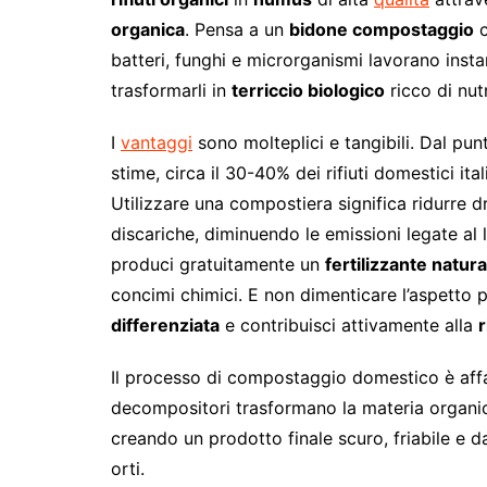
organica
. Pensa a un
bidone compostaggio
c
batteri, funghi e microrganismi lavorano inst
trasformarli in
terriccio biologico
ricco di nutr
I
vantaggi
sono molteplici e tangibili. Dal pu
stime, circa il 30-40% dei rifiuti domestici it
Utilizzare una compostiera significa ridurre dr
discariche, diminuendo le emissioni legate al
produci gratuitamente un
fertilizzante natura
concimi chimici. E non dimenticare l’aspetto pr
differenziata
e contribuisci attivamente alla
r
Il processo di compostaggio domestico è affas
decompositori trasformano la materia organic
creando un prodotto finale scuro, friabile e d
orti.