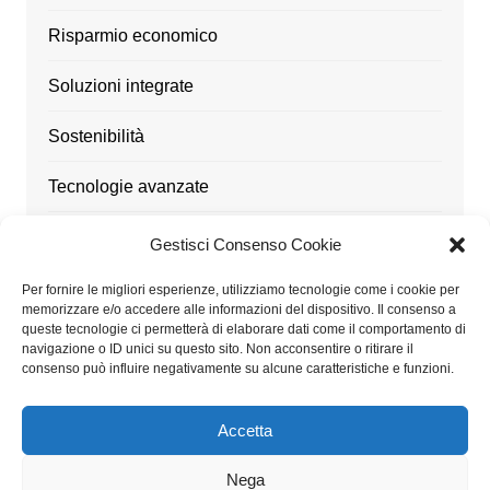
Risparmio economico
Soluzioni integrate
Sostenibilità
Tecnologie avanzate
Ufficio
Gestisci Consenso Cookie
Utensili
Per fornire le migliori esperienze, utilizziamo tecnologie come i cookie per
memorizzare e/o accedere alle informazioni del dispositivo. Il consenso a
queste tecnologie ci permetterà di elaborare dati come il comportamento di
navigazione o ID unici su questo sito. Non acconsentire o ritirare il
consenso può influire negativamente su alcune caratteristiche e funzioni.
Architetturaitalia.it partecipa al Programma Affiliazione
Amazon EU, un programma di affiliazione che consente
Accetta
ai siti di percepire una commissione pubblicitaria
pubblicizzando e fornendo link al sito Amazon.it
Nega