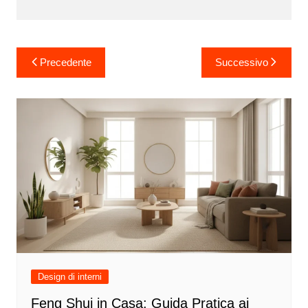
Navigazione
Precedente
Successivo
articoli
Design di interni
Feng Shui in Casa: Guida Pratica ai