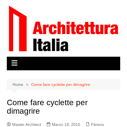
Salta
al
contenuto
Home
Come fare cyclette per dimagrire
Come fare cyclette per
dimagrire
Master Architect
Marzo 18, 2015
Fitness