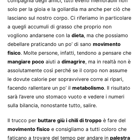
compagnia degli amici, tutti eventi memorabili non
solo per la gioia e la goliardia ma anche per ciò che
lasciano sul nostro corpo. Ci riferiamo in particolare
a quegli accumuli di grasso che proprio non
vogliono andarsene con la
dieta
, ma che possiamo
debellare praticando un po’ di sano
movimento
fisico
. Molte persone, infatti, tendono a pensare che
mangiare poco
aiuti a
dimagrire
, ma in realtà non è
assolutamente così perché se il corpo non assume
le dovute calorie per sopravvivere corre ai ripari,
facendo rallentare un po’ il
metabolismo
. Il risultato
sarà l’avere uno stomaco vuoto e vedere i numeri
sulla bilancia, nonostante tutto, salire.
Il trucco per
buttare giù i chili di troppo
è fare del
movimento fisico
e consigliamo a tutti coloro che
faticano a trovare del tempo per andare in
palestra