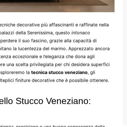
cniche decorative più affascinanti e raffinate nella
e i palazzi della Serenissima, questo
intonaco
perdere il suo fascino, grazie alla capacità di
 imitano la lucentezza del marmo. Apprezzato ancora
stenza eccezionale e l’eleganza che dona agli
e una scelta privilegiata per chi desidera superfici
 esploreremo la
tecnica stucco veneziano
, gli
teplici finiture decorative che è possibile ottenere.
dello Stucco Veneziano:
zienza, precisione e una buona conoscenza della