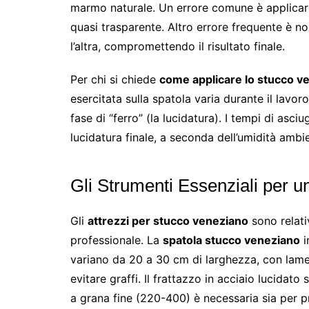
marmo naturale. Un errore comune è applicare 
quasi trasparente. Altro errore frequente è no
l’altra, compromettendo il risultato finale.
Per chi si chiede
come applicare lo stucco v
esercitata sulla spatola varia durante il lavor
fase di “ferro” (la lucidatura). I tempi di asc
lucidatura finale, a seconda dell’umidità ambie
Gli Strumenti Essenziali per u
Gli
attrezzi per stucco veneziano
sono relat
professionale. La
spatola stucco veneziano
i
variano da 20 a 30 cm di larghezza, con lame
evitare graffi. Il frattazzo in acciaio lucidato 
a grana fine (220-400) è necessaria sia per pr