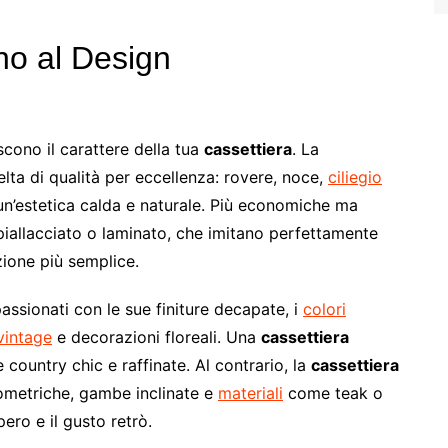
gno al Design
iscono il carattere della tua
cassettiera
. La
lta di qualità per eccellenza: rovere, noce,
ciliegio
un’estetica calda e naturale. Più economiche ma
piallacciato o laminato, che imitano perfettamente
zione più semplice.
ssionati con le sue finiture decapate, i
colori
vintage
e decorazioni floreali. Una
cassettiera
country chic e raffinate. Al contrario, la
cassettiera
eometriche, gambe inclinate e
materiali
come teak o
ero e il gusto retrò.