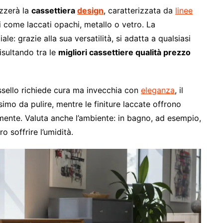
zzerà la
cassettiera
design
, caratterizzata da
linee
vi come laccati opachi, metallo o vetro. La
e: grazie alla sua versatilità, si adatta a qualsiasi
risultando tra le
migliori cassettiere qualità prezzo
assello richiede cura ma invecchia con
eleganza
, il
ssimo da pulire, mentre le finiture laccate offrono
ilmente. Valuta anche l’ambiente: in bagno, ad esempio,
o soffrire l’umidità.