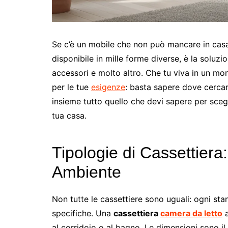
Se c’è un mobile che non può mancare in casa
disponibile in mille forme diverse, è la soluzio
accessori e molto altro. Che tu viva in un mon
per le tue
esigenze
: basta sapere dove cercar
insieme tutto quello che devi sapere per scegl
tua casa.
Tipologie di Cassettiera
Ambiente
Non tutte le cassettiere sono uguali: ogni sta
specifiche. Una
cassettiera
camera da letto
a
al corridoio o al bagno. Le dimensioni sono il