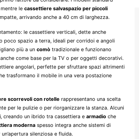
 mentre le
cassettiere salvaspazio per piccoli
patte, arrivando anche a 40 cm di larghezza.
ntamento: le cassettiere verticali, dette anche
o poco spazio a terra, ideali per corridoi e angoli
migliano più a un
comò
tradizionale e funzionano
 anche come base per la TV o per oggetti decorativi.
tiere angolari, perfette per sfruttare spazi altrimenti
 che trasformano il mobile in una vera postazione
ere scorrevoli con rotelle
rappresentano una scelta
te per le pulizie o per riorganizzare la stanza. Alcuni
i
, creando un ibrido tra cassettiera e
armadio
che
ttiera moderna
spesso integra anche sistemi di
un’apertura silenziosa e fluida.