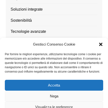
Soluzioni integrate
Sostenibilità
Tecnologie avanzate
Ufficio
Gestisci Consenso Cookie
Utensili
Per fornire le migliori esperienze, utilizziamo tecnologie come i cookie per
memorizzare e/o accedere alle informazioni del dispositivo. Il consenso a
queste tecnologie ci permetterà di elaborare dati come il comportamento di
navigazione o ID unici su questo sito. Non acconsentire o ritirare il
consenso può influire negativamente su alcune caratteristiche e funzioni.
Architetturaitalia.it partecipa al Programma Affiliazione
Amazon EU, un programma di affiliazione che consente
Accetta
ai siti di percepire una commissione pubblicitaria
pubblicizzando e fornendo link al sito Amazon.it
Nega
Visualizza le preferenze