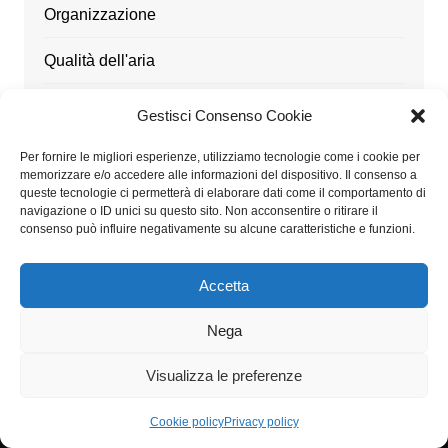
Organizzazione
Qualità dell'aria
Risparmio economico
Gestisci Consenso Cookie
Soluzioni integrate
Per fornire le migliori esperienze, utilizziamo tecnologie come i cookie per
memorizzare e/o accedere alle informazioni del dispositivo. Il consenso a
queste tecnologie ci permetterà di elaborare dati come il comportamento di
Sostenibilità
navigazione o ID unici su questo sito. Non acconsentire o ritirare il
consenso può influire negativamente su alcune caratteristiche e funzioni.
Tecnologie avanzate
Accetta
Ufficio
Nega
Utensili
Visualizza le preferenze
Cookie policy
Privacy policy
Architetturaitalia.it partecipa al Programma Affiliazione