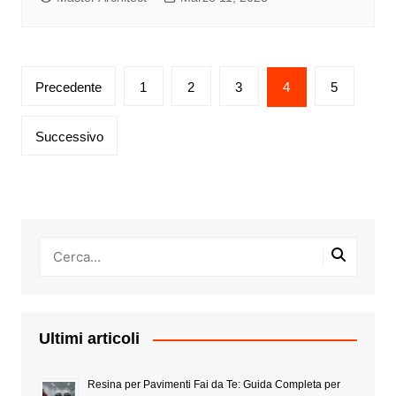
Paginazione
Precedente
1
2
3
4
5
degli
articoli
Successivo
Ultimi articoli
Resina per Pavimenti Fai da Te: Guida Completa per