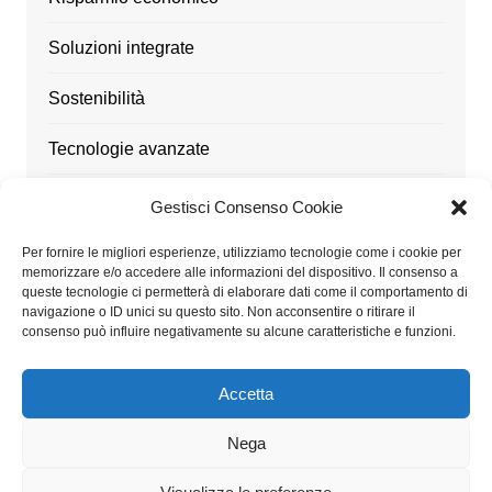
Soluzioni integrate
Sostenibilità
Tecnologie avanzate
Ufficio
Gestisci Consenso Cookie
Utensili
Per fornire le migliori esperienze, utilizziamo tecnologie come i cookie per
memorizzare e/o accedere alle informazioni del dispositivo. Il consenso a
queste tecnologie ci permetterà di elaborare dati come il comportamento di
navigazione o ID unici su questo sito. Non acconsentire o ritirare il
consenso può influire negativamente su alcune caratteristiche e funzioni.
Architetturaitalia.it partecipa al Programma Affiliazione
Amazon EU, un programma di affiliazione che consente
Accetta
ai siti di percepire una commissione pubblicitaria
pubblicizzando e fornendo link al sito Amazon.it
Nega