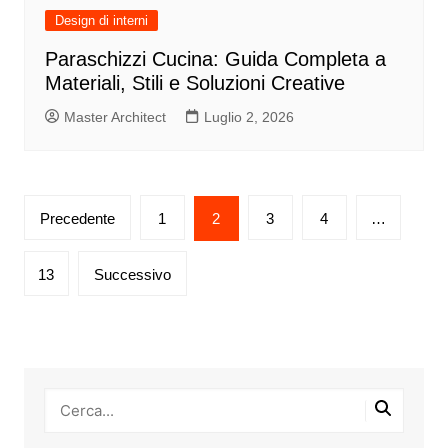
Design di interni
Paraschizzi Cucina: Guida Completa a
Materiali, Stili e Soluzioni Creative
Master Architect
Luglio 2, 2026
Paginazione
Precedente
1
2
3
4
…
degli
articoli
13
Successivo