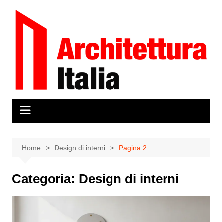
Salta
al
contenuto
Home
Design di interni
Pagina 2
Categoria:
Design di interni