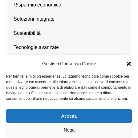
Risparmio economico
Soluzioni integrate
Sostenibilità
Tecnologie avanzate
Ufficio
Gestisci Consenso Cookie
Utensili
Per fornire le migliori esperienze, utilizziamo tecnologie come i cookie per
memorizzare e/o accedere alle informazioni del dispositivo. Il consenso a
queste tecnologie ci permetterà di elaborare dati come il comportamento di
navigazione o ID unici su questo sito. Non acconsentire o ritirare il
consenso può influire negativamente su alcune caratteristiche e funzioni.
Architetturaitalia.it partecipa al Programma Affiliazione
Amazon EU, un programma di affiliazione che consente
Accetta
ai siti di percepire una commissione pubblicitaria
pubblicizzando e fornendo link al sito Amazon.it
Nega