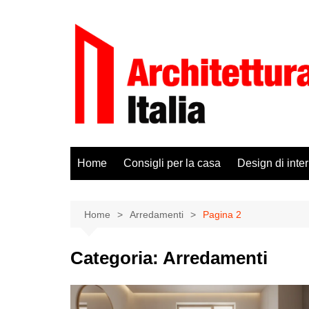
Salta
al
contenuto
Home
Consigli per la casa
Design di inter
Home
Arredamenti
Pagina 2
Categoria:
Arredamenti