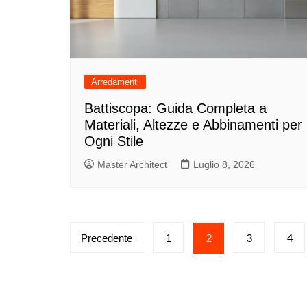
Arredamenti
Battiscopa: Guida Completa a
Materiali, Altezze e Abbinamenti per
Ogni Stile
Master Architect
Luglio 8, 2026
Paginazione
Precedente
1
2
3
4
degli
articoli