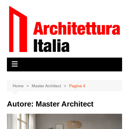
Salta
al
contenuto
Home
Master Architect
Pagina 4
Autore:
Master Architect