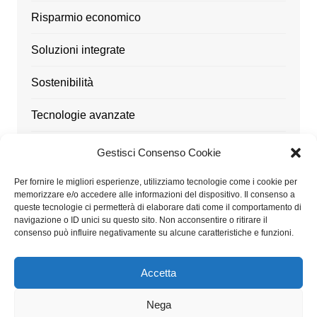
Risparmio economico
Soluzioni integrate
Sostenibilità
Tecnologie avanzate
Ufficio
Gestisci Consenso Cookie
Utensili
Per fornire le migliori esperienze, utilizziamo tecnologie come i cookie per
memorizzare e/o accedere alle informazioni del dispositivo. Il consenso a
queste tecnologie ci permetterà di elaborare dati come il comportamento di
navigazione o ID unici su questo sito. Non acconsentire o ritirare il
consenso può influire negativamente su alcune caratteristiche e funzioni.
Architetturaitalia.it partecipa al Programma Affiliazione
Amazon EU, un programma di affiliazione che consente
Accetta
ai siti di percepire una commissione pubblicitaria
pubblicizzando e fornendo link al sito Amazon.it
Nega