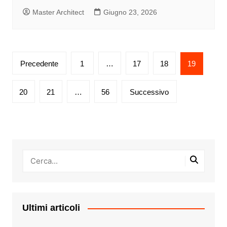
Master Architect
Giugno 23, 2026
Paginazione
Precedente
1
…
17
18
19
degli
articoli
20
21
…
56
Successivo
Ultimi articoli